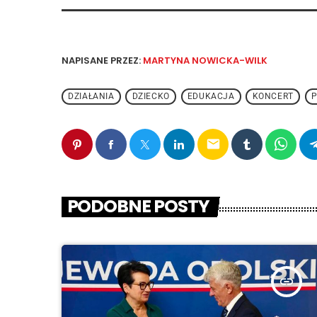
NAPISANE PRZEZ:
MARTYNA NOWICKA-WILK
DZIAŁANIA
DZIECKO
EDUKACJA
KONCERT
P
email
PODOBNE POSTY
insert_link