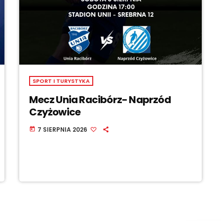
SPORT I TURYSTYKA
Mecz Unia Racibórz- Naprzód
Czyżowice
7 SIERPNIA 2026
today