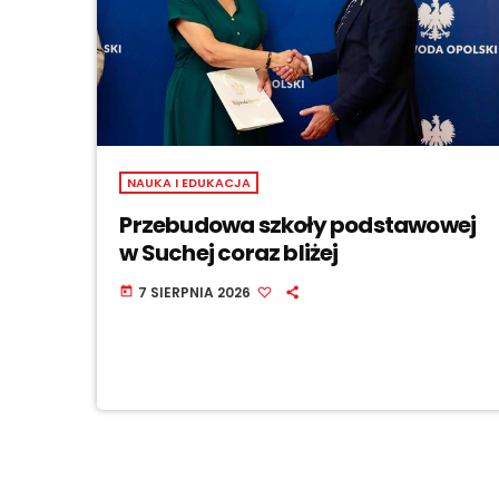
NAUKA I EDUKACJA
Przebudowa szkoły podstawowej
w Suchej coraz bliżej
7 SIERPNIA 2026
today