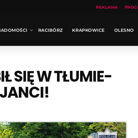
REKLAMA
PROG
IADOMOŚCI
RACIBÓRZ
KRAPKOWICE
OLESNO
Ł SIĘ W TŁUMIE-
JANCI!