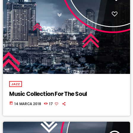
JAZZ
Music Collection For The Soul
today
14 MARCA 2018
17