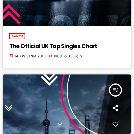
DANCE
The Official UK Top Singles Chart
today
14 KWIETNIA 2018
1308
16
2
queue_music