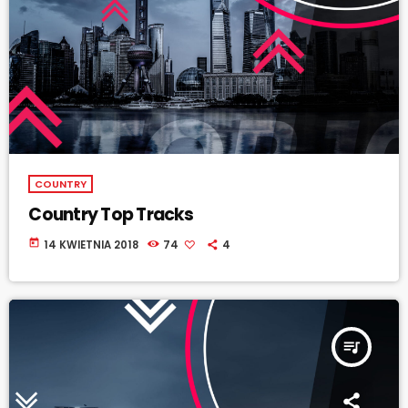
COUNTRY
Country Top Tracks
today
14 KWIETNIA 2018
74
4
queue_music