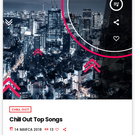
queue_music
CHILL OUT
Chill Out Top Songs
today
14 MARCA 2018
13