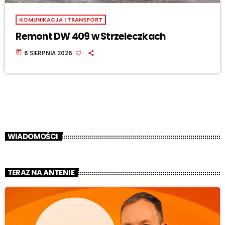
KOMUNIKACJA I TRANSPORT
Remont DW 409 w Strzeleczkach
today
6 SIERPNIA 2026
WIADOMOŚCI
TERAZ NA ANTENIE