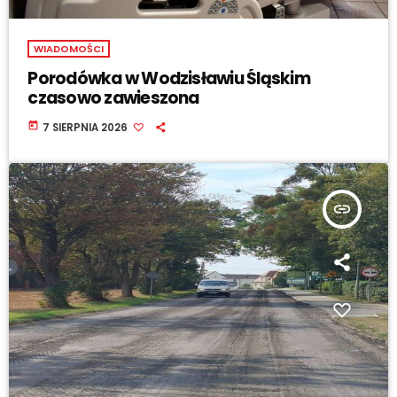
WIADOMOŚCI
Porodówka w Wodzisławiu Śląskim
czasowo zawieszona
today
7 SIERPNIA 2026
insert_link