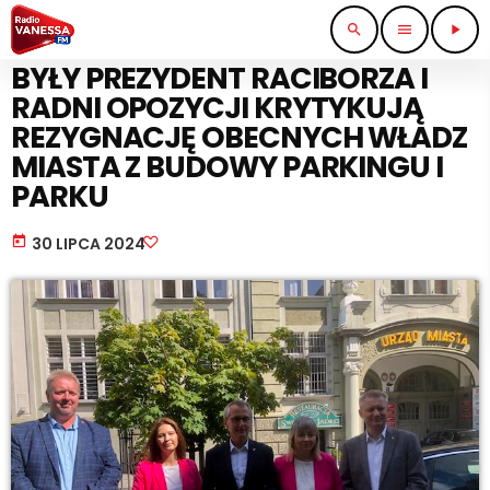
search
menu
play_arrow
PRACA I BIZNES
BYŁY PREZYDENT RACIBORZA I
RADNI OPOZYCJI KRYTYKUJĄ
REZYGNACJĘ OBECNYCH WŁADZ
MIASTA Z BUDOWY PARKINGU I
PARKU
today
30 LIPCA 2024