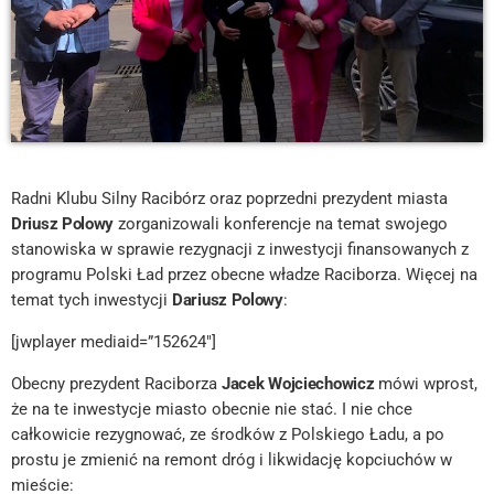
Radni Klubu Silny Racibórz oraz poprzedni prezydent miasta
Driusz Polowy
zorganizowali konferencje na temat swojego
stanowiska w sprawie rezygnacji z inwestycji finansowanych z
programu Polski Ład przez obecne władze Raciborza. Więcej na
temat tych inwestycji
Dariusz Polowy
:
[jwplayer mediaid=”152624″]
Obecny prezydent Raciborza
Jacek Wojciechowicz
mówi wprost,
że na te inwestycje miasto obecnie nie stać. I nie chce
całkowicie rezygnować, ze środków z Polskiego Ładu, a po
prostu je zmienić na remont dróg i likwidację kopciuchów w
mieście: