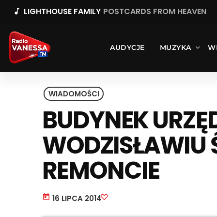
LIGHTHOUSE FAMILY
POSTCARDS FROM HEAVEN
music_note
AUDYCJE
MUZYKA
W
WIADOMOŚCI
BUDYNEK URZĘ
WODZISŁAWIU 
REMONCIE
today
16 LIPCA 2014