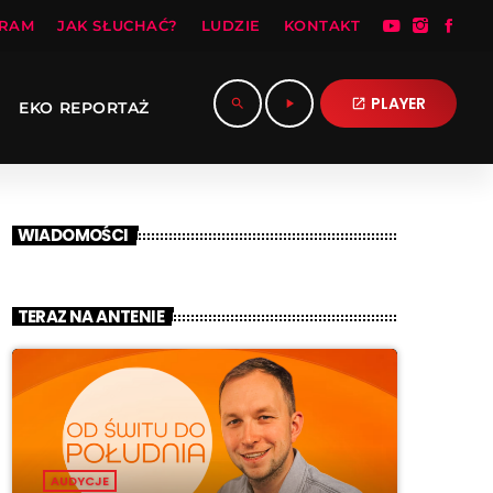
RAM
JAK SŁUCHAĆ?
LUDZIE
KONTAKT
PLAYER
search
play_arrow
open_in_new
EKO REPORTAŻ
WIADOMOŚCI
TERAZ NA ANTENIE
AUDYCJE