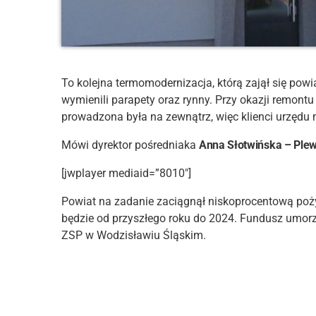
To kolejna termomodernizacja, którą zajął się powia
wymienili parapety oraz rynny. Przy okazji remon
prowadzona była na zewnątrz, więc klienci urzędu 
Mówi dyrektor pośredniaka
Anna Słotwińska – Ple
[jwplayer mediaid=”8010″]
Powiat na zadanie zaciągnął niskoprocentową poży
będzie od przyszłego roku do 2024. Fundusz umorz
ZSP w Wodzisławiu Śląskim.