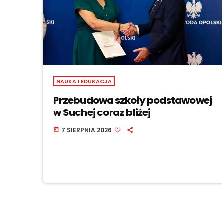
NAUKA I EDUKACJA
Przebudowa szkoły podstawowej
w Suchej coraz bliżej
7 SIERPNIA 2026
today