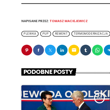
NAPISANE PRZEZ:
TOMASZ MACIEJEWICZ
PLEWKA
PUP
REMONT
TERMOMODERNIZACJA
email
PODOBNE POSTY
insert_link