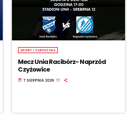
SPORT I TURYSTYKA
Mecz Unia Racibórz- Naprzód
Czyżowice
7 SIERPNIA 2026
today