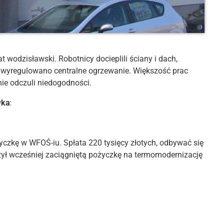
t wodzisławski. Robotnicy docieplili ściany i dach,
tu wyregulowano centralne ogrzewanie. Większość prac
nie odczuli niedogodności.
wka
:
czkę w WFOŚ-iu. Spłata 220 tysięcy złotych, odbywać się
ył wcześniej zaciągniętą pożyczkę na termomodernizację