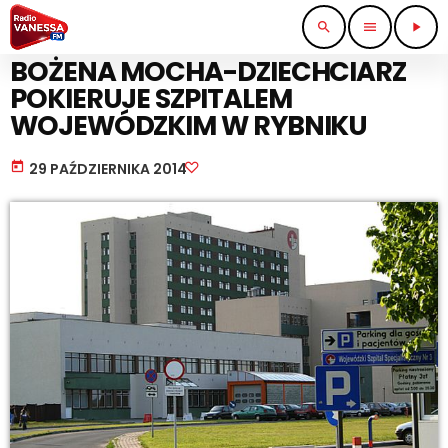
search
menu
play_arrow
WIADOMOŚCI
BOŻENA MOCHA-DZIECHCIARZ
POKIERUJE SZPITALEM
WOJEWÓDZKIM W RYBNIKU
today
29 PAŹDZIERNIKA 2014