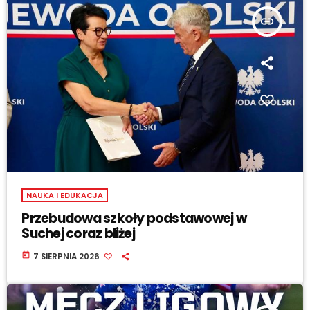
insert_link
NAUKA I EDUKACJA
Przebudowa szkoły podstawowej w
Suchej coraz bliżej
today
7 SIERPNIA 2026