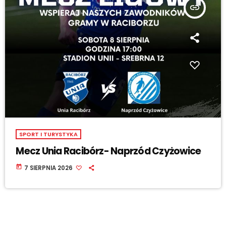
insert_link
SPORT I TURYSTYKA
Mecz Unia Racibórz- Naprzód Czyżowice
today
7 SIERPNIA 2026