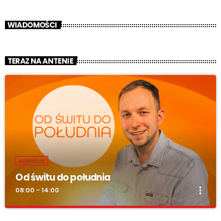
WIADOMOŚCI
TERAZ NA ANTENIE
AUDYCJE
Od świtu do południa
more_vert
08:00 - 14:00
Od świtu do południa
close