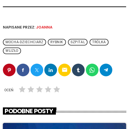
NAPISANE PRZEZ:
JOANNA
MOCHA-DZIECHCIARZ
RYBNIK
SZPITAL
TRÓLKA
WLIZŁO
email
OCEŃ
PODOBNE POSTY