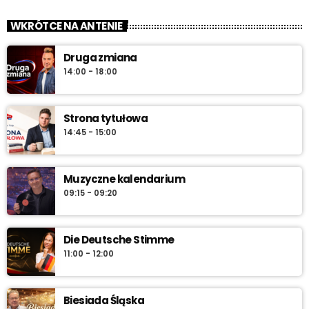
zacznij z nami każdy dzień!
WKRÓTCE NA ANTENIE
„Od świtu do południa” – poranny program Radia Vanessa od
Druga zmiana
poniedziałku do soboty w godz. 6:00–12:00. Jakub Koniński
14:00 - 18:00
serwuje lokalne informacje, pogodę, przegląd wydarzeń i
najlepszą muzykę, która towarzyszy od pierwszych chwil dnia aż
do południa.
Strona tytułowa
14:45 - 15:00
Muzyczne kalendarium
09:15 - 09:20
Die Deutsche Stimme
11:00 - 12:00
Biesiada Śląska