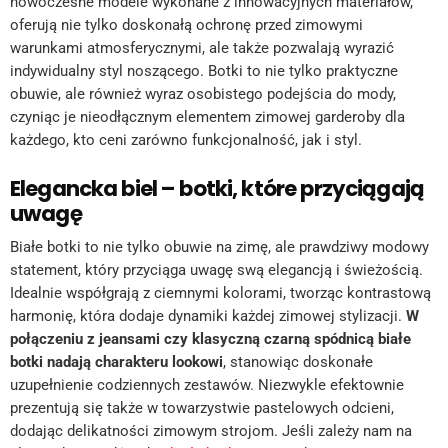
nowoczesne modele wykonane z innowacyjnych materiałów,
oferują nie tylko doskonałą ochronę przed zimowymi
warunkami atmosferycznymi, ale także pozwalają wyrazić
indywidualny styl noszącego. Botki to nie tylko praktyczne
obuwie, ale również wyraz osobistego podejścia do mody,
czyniąc je nieodłącznym elementem zimowej garderoby dla
każdego, kto ceni zarówno funkcjonalność, jak i styl.
Elegancka biel – botki, które przyciągają
uwagę
Białe botki to nie tylko obuwie na zimę, ale prawdziwy modowy
statement, który przyciąga uwagę swą elegancją i świeżością.
Idealnie współgrają z ciemnymi kolorami, tworząc kontrastową
harmonię, która dodaje dynamiki każdej zimowej stylizacji.
W
połączeniu z jeansami czy klasyczną czarną spódnicą białe
botki nadają charakteru lookowi
, stanowiąc doskonałe
uzupełnienie codziennych zestawów. Niezwykle efektownie
prezentują się także w towarzystwie pastelowych odcieni,
dodając delikatności zimowym strojom. Jeśli zależy nam na