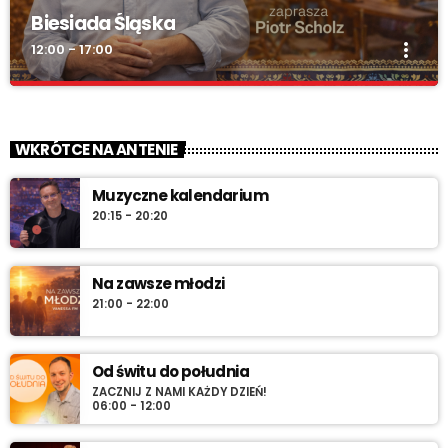
Biesiada Śląska
more_vert
12:00 - 17:00
Biesiada Śląska
close
„Biesiada Śląska” – w każdą niedzielę od 12:00 do 17:00. Piotr
WKRÓTCE NA ANTENIE
Scholz, muzyka biesiadna, rozmowy z gwiazdami, konkursy i
pozdrowienia na antenie.
Muzyczne kalendarium
20:15 - 20:20
Na zawsze młodzi
21:00 - 22:00
Od świtu do południa
ZACZNIJ Z NAMI KAŻDY DZIEŃ!
06:00 - 12:00