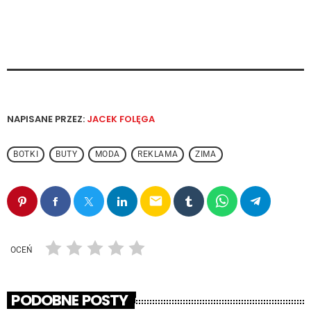
NAPISANE PRZEZ:
JACEK FOLĘGA
BOTKI
BUTY
MODA
REKLAMA
ZIMA
email
OCEŃ
PODOBNE POSTY