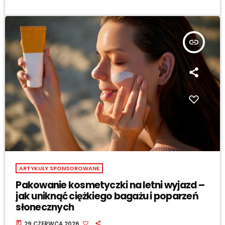
insert_link
ARTYKUŁY SPONSOROWANE
Pakowanie kosmetyczki na letni wyjazd –
jak uniknąć ciężkiego bagażu i poparzeń
słonecznych
today
29 CZERWCA 2026