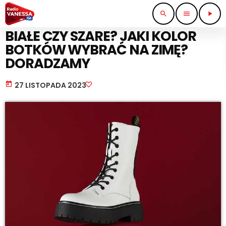
search
menu
play_arrow
ARTYKUŁY SPONSOROWANE
BIAŁE CZY SZARE? JAKI KOLOR
BOTKÓW WYBRAĆ NA ZIMĘ?
DORADZAMY
today
27 LISTOPADA 2023