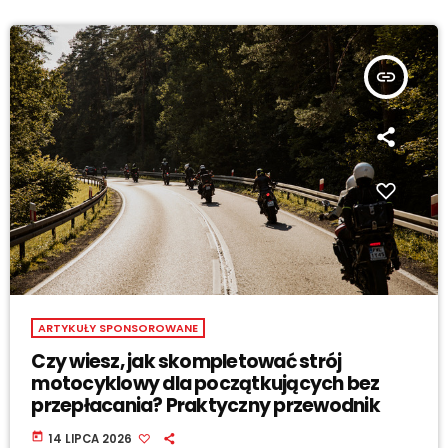
insert_link
ARTYKUŁY SPONSOROWANE
Czy wiesz, jak skompletować strój
motocyklowy dla początkujących bez
przepłacania? Praktyczny przewodnik
today
14 LIPCA 2026