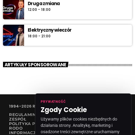
Druga zmiana
12:00 - 18:00
Elektryczny wieczór
18:00 - 21:00
ARTYKUŁY SPONSOROWANE
PRYWATNOŚĆ
1994-2026 RADIO VANESSA SPÓŁKA Z O.O
Zgody Cookie
REGULAMIN KONKURSÓW
ZESPÓŁ
Używamy plików cookies niezbędnych do
POLITYKA PRYWATNOŚCI
działania strony. Analitykę, marketing i
RODO
osadzone treści zewnętrzne uruchamiamy
INFORMACJA O NADAWCY