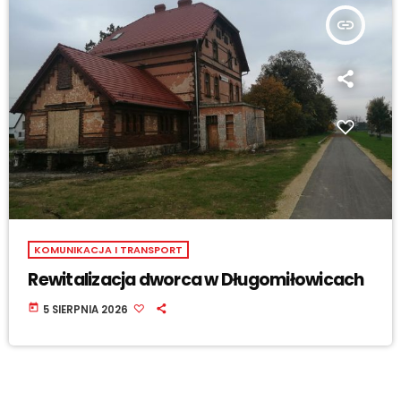
insert_link
KOMUNIKACJA I TRANSPORT
Rewitalizacja dworca w Długomiłowicach
today
5 SIERPNIA 2026