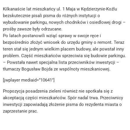
Kilkanaście lat mieszkańcy ul. 1 Maja w Kędzierzynie-Koźlu
bezskutecznie pisali pisma do różnych instytucji o
wybudowanie parkingu, nowych chodników i osiedlowej drogi –
prośby zawsze były odrzucane.
Po latach postanowili wziąć sprawy w swoje ręce i
bezpośrednio złożyć wniosek do urzędu gminy o remont. Teraz
teren stał się jednym wielkim placem budowy, ale powstał inny
problem. Część mieszkańców sprzeciwia się budowie parkingu.
– Powstała nawet specjalna lista przeciwników inwestycji –
tłumaczy Bogusław Bojda ze wspólnoty mieszkaniowej.
[jwplayer mediaid=”10641″]
Propozycja posadzenia zieleni również nie spotkała się z
akceptacją części mieszkańców. Spór nadal trwa. Przeciwnicy
inwestycji zapowiadają złożenie pisma do rezydenta miasta o
zaprzestanie prac.