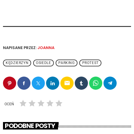
NAPISANE PRZEZ:
JOANNA
KĘDZIERZYN
OSIEDLE
PARKING
PROTEST
email
OCEŃ
PODOBNE POSTY