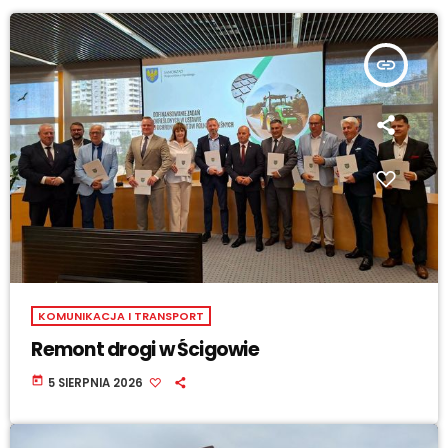
insert_link
KOMUNIKACJA I TRANSPORT
Remont drogi w Ścigowie
today
5 SIERPNIA 2026