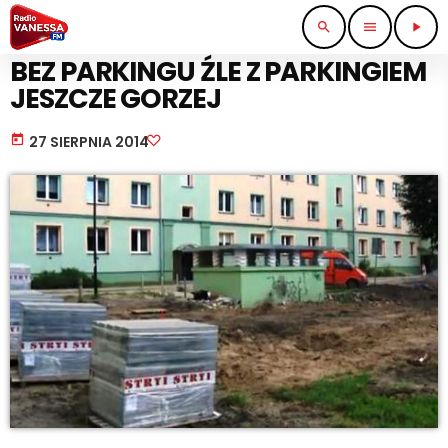
search
menu
play_arrow
WIADOMOŚCI
BEZ PARKINGU ŹLE Z PARKINGIEM
JESZCZE GORZEJ
today
27 SIERPNIA 2014