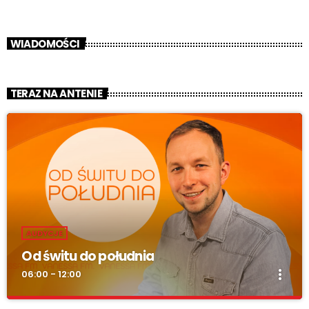
WIADOMOŚCI
TERAZ NA ANTENIE
AUDYCJE
Od świtu do południa
more_vert
06:00 - 12:00