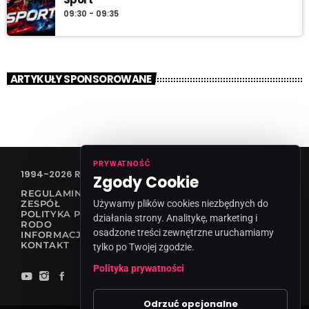
09:30 - 09:35
ARTYKUŁY SPONSOROWANE
PRYWATNOŚĆ
1994-2026 RADIO VANESSA SPÓŁKA Z O.O
Zgody Cookie
REGULAMIN KONKURSÓW
ZESPÓŁ
Używamy plików cookies niezbędnych do
POLITYKA PRYWATNOŚCI
działania strony. Analitykę, marketing i
RODO
osadzone treści zewnętrzne uruchamiamy
INFORMACJA O NADAWCY
KONTAKT
tylko po Twojej zgodzie.
Polityka prywatności
Odrzuć opcjonalne