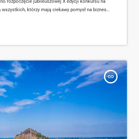
ono rozpoczęcie jubileuszowej X edycji konkursu na
ą wszystkich, którzy mają ciekawy pomysł na biznes,
mowane są do 21 listopada. Na autorów najlepszych
insert_link