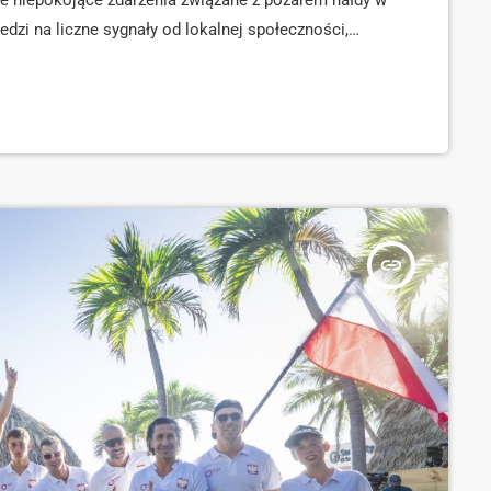
e niepokojące zdarzenia związane z pożarem hałdy w
edzi na liczne sygnały od lokalnej społeczności,
ciążliwości związane z rekultywacją terenu i
 […]
insert_link