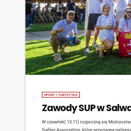
SPORT I TURYSTYKA
Zawody SUP w Salw
W czwartek( 13.11) rozpoczną się Mistrzostw
Surfing Association, które przyciągną najlep