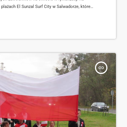
plażach El Sunzal Surf City w Salwadorze, które
 i wyjątkowych fal, stanowiących prawdziwe
dowej stawki nie […]
insert_link