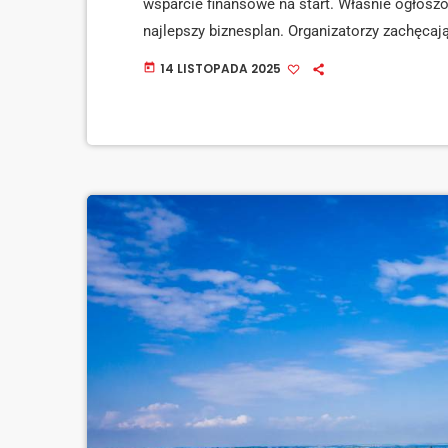
wsparcie finansowe na start. Właśnie ogłosz
najlepszy biznesplan. Organizatorzy zachęcaj
by spróbowali swoich sił – zgłoszenia przyj
14 LISTOPADA 2025
today
projektów czeka nagroda w wysokości 7 […]