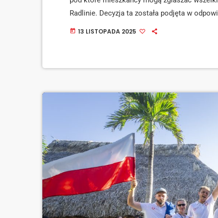
pod które mieszkańcy mogą zgłaszać wszelki
Radlinie. Decyzja ta została podjęta w odpowi
która od dłuższego czasu zwracała uwagę na u
13 LISTOPADA 2025
today
likwidacją zapożarowania na hałdzie. Od wielu