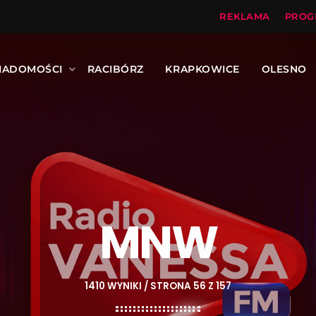
REKLAMA
PROG
IADOMOŚCI
RACIBÓRZ
KRAPKOWICE
OLESNO
MNW
1410 WYNIKI / STRONA 56 Z 157