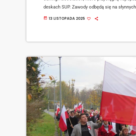
deskach SUP. Zawody odbędą się na słynnych 
słyną z doskonałych warunków do surfowania
13 LISTOPADA 2025
today
wyzwanie dla uczestników. Wśród międzynaro