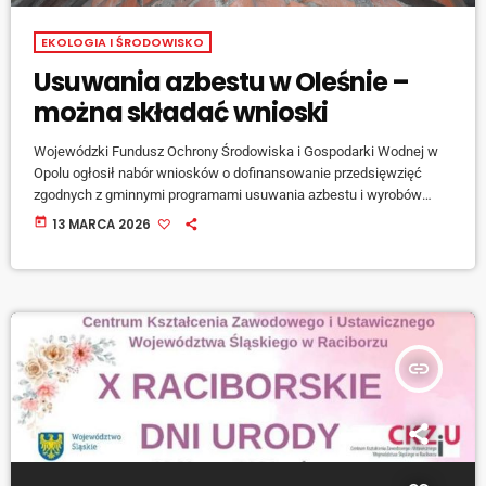
EKOLOGIA I ŚRODOWISKO
Usuwania azbestu w Oleśnie –
można składać wnioski
Wojewódzki Fundusz Ochrony Środowiska i Gospodarki Wodnej w
Opolu ogłosił nabór wniosków o dofinansowanie przedsięwzięć
zgodnych z gminnymi programami usuwania azbestu i wyrobów
zawierających azbest na terenie województwa opolskiego. W
today
13 MARCA 2026
związku z tym Gmina Olesno planuje wystąpić do Wojewódzkiego
Funduszu Ochrony Środowiska i Gospodarki Wodnej w Opolu o
dofinansowanie zadania pod nazwą ‘Usuwanie wyrobów
azbestowych […]
insert_link