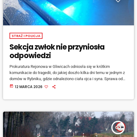
STRAŻ I POLICJA
Sekcja zwłok nie przyniosła
odpowiedzi
Prokuratura Rejonowa w Gliwicach odniosła się w krótkim
komunikacie do tragedii, do jakiej doszło kilka dni temu w jednym z
domów w Rybniku, gdzie odnaleziono ciała ojca i syna. Sprawa od
początku wzbudza duże zainteresowanie zarówno mieszkańców
today
12 MARCA 2026
okolicy, jak i opinii publicznej. Jak poinformowali śledczy,
przeprowadzona 11 marca sekcja zwłok nie przyniosła
jednoznacznej odpowiedzi na […]
insert_link