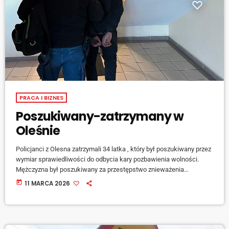
PRACA I BIZNES
Poszukiwany-zatrzymany w
Oleśnie
Policjanci z Olesna zatrzymali 34 latka , który był poszukiwany przez
wymiar sprawiedliwości do odbycia kary pozbawienia wolności.
Mężczyzna był poszukiwany za przestępstwo znieważenia
funkcjonariusza publicznego. Choć próbował uniknąć zasądzonej
today
11 MARCA 2026
kary, ukrywając się zarówno w kraju, jak i poza jego granicami, nie
potrafił oprzeć się pokusie publikowania swoich przygód w
internecie. W mediach społecznościowych pojawiały […]