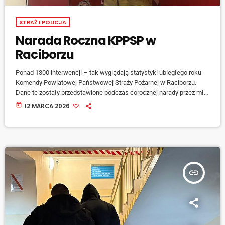
STRAŻ I POLICJA
Narada Roczna KPPSP w
Raciborzu
Ponad 1300 interwencji – tak wyglądają statystyki ubiegłego roku
Komendy Powiatowej Państwowej Straży Pożarnej w Raciborzu.
Dane te zostały przedstawione podczas corocznej narady przez mł.
bryg. Jarosława Ceglarka, Komendanta Powiatowego PSP w
today
12 MARCA 2026
Raciborzu: Miniony rok był także okresem inwestycji – jednostka
otrzymała dofinansowania i wzbogaciła się o nowoczesny sprzęt
ratowniczy: W wydarzeniu uczestniczyli wójtowie i […]
insert_link