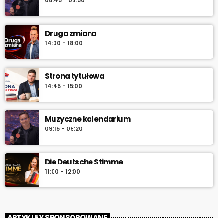
08:45 - 08:50
serwuje lokalne informacje, pogodę, przegląd wydarzeń i
najlepszą muzykę, która towarzyszy od pierwszych chwil dnia aż
do południa.
Druga zmiana
14:00 - 18:00
Strona tytułowa
14:45 - 15:00
Muzyczne kalendarium
09:15 - 09:20
Die Deutsche Stimme
11:00 - 12:00
ARTYKUŁY SPONSOROWANE