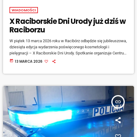
WIADOMOŚCI
X Raciborskie Dni Urody już dziś w
Raciborzu
W piątek 13 marca 2026 roku w Racibórz odbędzie się jubileuszowa,
dziesiąta edycja wydarzenia poświęconego kosmetologii i
pielęgnacji – X Raciborskie Dni Urody. Spotkanie organizuje Centrum
Kształcenia Zawodowego i Ustawicznego Województwa Śląskiego
today
13 MARCA 2026
w Raciborzu. Wydarzenie potrwa od godziny 11:00 do 16:00 w
wyjątkowej przestrzeni Zamek Piastowski w Raciborzu przy ulicy
Zamkowej Impreza skierowana jest do […]
insert_link