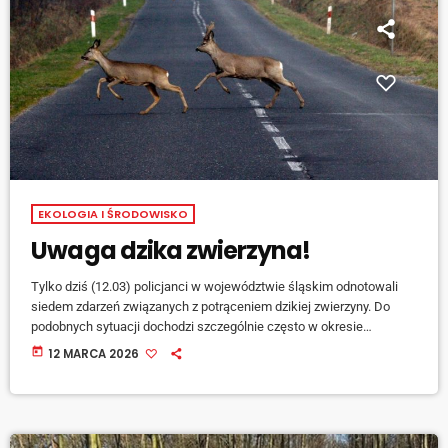
EKOLOGIA I ŚRODOWISKO
Uwaga dzika zwierzyna!
Tylko dziś (12.03) policjanci w województwie śląskim odnotowali
siedem zdarzeń związanych z potrąceniem dzikiej zwierzyny. Do
podobnych sytuacji dochodzi szczególnie często w okresie
wiosennym oraz jesiennym, kiedy zwierzęta są bardziej aktywne i
today
12 MARCA 2026
przemieszczają się w poszukiwaniu pożywienia lub nowych
terenów. Zdarzenie drogowe z udziałem zwierząt może okazać się
bardzo niebezpieczne dla osób podróżujących samochodami, a […]