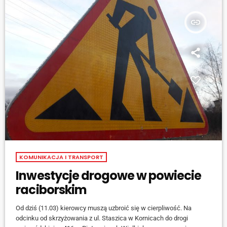
insert_link
KOMUNIKACJA I TRANSPORT
Inwestycje drogowe w powiecie
raciborskim
Od dziś (11.03) kierowcy muszą uzbroić się w cierpliwość. Na
odcinku od skrzyżowania z ul. Staszica w Kornicach do drogi