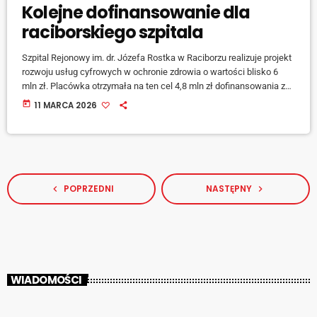
Kolejne dofinansowanie dla
raciborskiego szpitala
Szpital Rejonowy im. dr. Józefa Rostka w Raciborzu realizuje projekt
rozwoju usług cyfrowych w ochronie zdrowia o wartości blisko 6
mln zł. Placówka otrzymała na ten cel 4,8 mln zł dofinansowania z
Krajowego Planu Odbudowy i Zwiększania Odporności. Inwestycja
today
11 MARCA 2026
obejmuje modernizację infrastruktury informatycznej, rozwój
systemów cyberbezpieczeństwa, digitalizację dokumentacji
medycznej oraz rozbudowę systemu HIS i integrację […]
POPRZEDNI
NASTĘPNY
navigate_before
navigate_next
WIADOMOŚCI