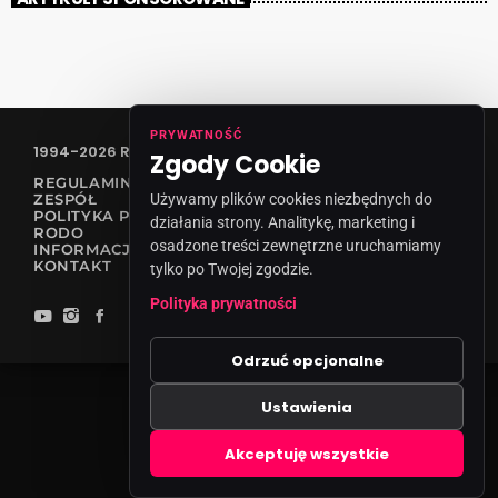
PRYWATNOŚĆ
1994-2026 RADIO VANESSA SPÓŁKA Z O.O
Zgody Cookie
REGULAMIN KONKURSÓW
Używamy plików cookies niezbędnych do
ZESPÓŁ
POLITYKA PRYWATNOŚCI
działania strony. Analitykę, marketing i
RODO
osadzone treści zewnętrzne uruchamiamy
INFORMACJA O NADAWCY
KONTAKT
tylko po Twojej zgodzie.
Polityka prywatności
Odrzuć opcjonalne
Ustawienia
Zgody cookies
Akceptuję wszystkie