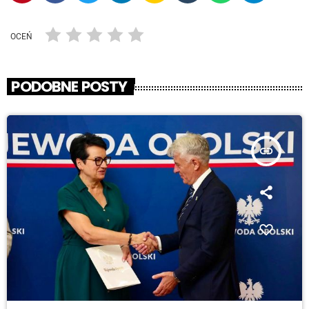
OCEŃ
PODOBNE POSTY
insert_link