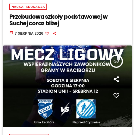
NAUKA I EDUKACJA
Przebudowa szkoły podstawowej w
Suchej coraz bliżej
today
7 SIERPNIA 2026
insert_link