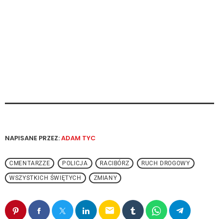
NAPISANE PRZEZ:
ADAM TYC
CMENTARZZE
POLICJA
RACIBÓRZ
RUCH DROGOWY
WSZYSTKICH ŚWIĘTYCH
ZMIANY
email