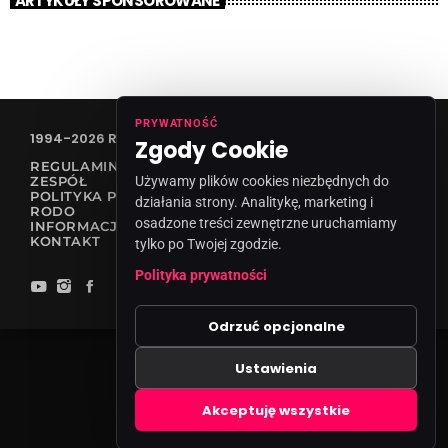
ARTYKUŁY SPONSOROWANE
PRYWATNOŚĆ
1994-2026 RADIO VANESSA SPÓŁKA Z O.O
Zgody Cookie
REGULAMIN KONKURSÓW
ZESPÓŁ
Używamy plików cookies niezbędnych do
POLITYKA PRYWATNOŚCI
działania strony. Analitykę, marketing i
RODO
osadzone treści zewnętrzne uruchamiamy
INFORMACJA O NADAWCY
KONTAKT
tylko po Twojej zgodzie.
Polityka prywatności
Odrzuć opcjonalne
Ustawienia
Zgody cookies
Akceptuję wszystkie