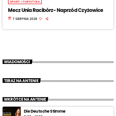
SPORT I TURYSTYKA
Mecz Unia Racibórz- Naprzód Czyżowice
today
7 SIERPNIA 2026
WIADOMOŚCI
TERAZ NA ANTENIE
WKRÓTCE NA ANTENIE
Die Deutsche Stimme