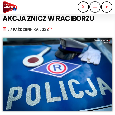
search
menu
play_arrow
KOMUNIKACJA I TRANSPORT
AKCJA ZNICZ W RACIBORZU
today
27 PAŹDZIERNIKA 2023