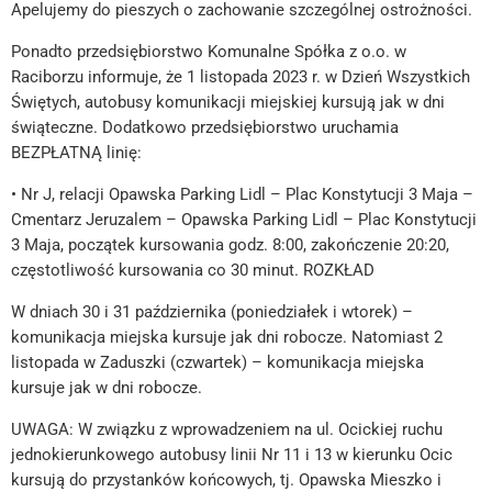
Apelujemy do pieszych o zachowanie szczególnej ostrożności.
Ponadto przedsiębiorstwo Komunalne Spółka z o.o. w
Raciborzu informuje, że 1 listopada 2023 r. w Dzień Wszystkich
Świętych, autobusy komunikacji miejskiej kursują jak w dni
świąteczne. Dodatkowo przedsiębiorstwo uruchamia
BEZPŁATNĄ linię:
• Nr J, relacji Opawska Parking Lidl – Plac Konstytucji 3 Maja –
Cmentarz Jeruzalem – Opawska Parking Lidl – Plac Konstytucji
3 Maja, początek kursowania godz. 8:00, zakończenie 20:20,
częstotliwość kursowania co 30 minut. ROZKŁAD
W dniach 30 i 31 października (poniedziałek i wtorek) –
komunikacja miejska kursuje jak dni robocze. Natomiast 2
listopada w Zaduszki (czwartek) – komunikacja miejska
kursuje jak w dni robocze.
UWAGA: W związku z wprowadzeniem na ul. Ocickiej ruchu
jednokierunkowego autobusy linii Nr 11 i 13 w kierunku Ocic
kursują do przystanków końcowych, tj. Opawska Mieszko i