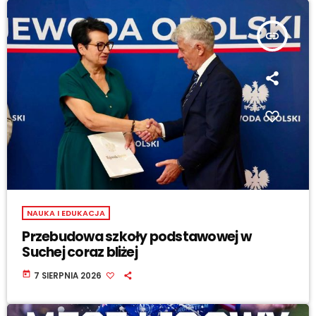
insert_link
NAUKA I EDUKACJA
Przebudowa szkoły podstawowej w
Suchej coraz bliżej
today
7 SIERPNIA 2026