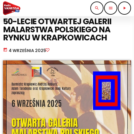
search
menu
play_arrow
KULTURA I ROZRYWKA
50-LECIE OTWARTEJ GALERII
MALARSTWA POLSKIEGO NA
RYNKU W KRAPKOWICACH
today
4 WRZEŚNIA 2025