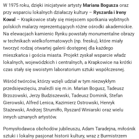
W 1975 roku, dzięki inicjatywie artysty
Mariana Bogusza
oraz
przy wsparciu lokalnych działaczy kultury –
Ryszarda i Ireny
Kowal
– Krapkowice stały się miejscem spotkania wybitnych
polskich malarzy reprezentujących różne ośrodki akademickie.
Na elewacjach kamienic Rynku powstały monumentalne obrazy
w technikach wielkoformatowych (np. fresku), które miały
tworzyć rodzaj otwartej galerii dostępnej dla każdego
mieszkańca i gościa miasta. Projekt zyskał wsparcie władz
lokalnych, wojewódzkich i centralnych, a Krapkowice na krótki
czas stały się swoistym laboratorium sztuki współczesnej.
Wśród twórców, którzy wzięli udział w tym niezwykłym
przedsięwzięciu, znaleźli się m.in. Marian Bogusz, Tadeusz
Brzozowski, Jerzy Budziszewski, Tadeusz Dominik, Stefan
Gierowski, Alfred Lenica, Kazimierz Ostrowski, Henryk
Stażewski, Andrzej Strumiłło, Ryszard Winiarski oraz wielu
innych uznanych artystów.
Pomysłodawca obchodów jubileuszu, Adam Taradejna, miłośnik
sztuki i lokalny pasjonat historii kultury, wraz z Burmistrzem