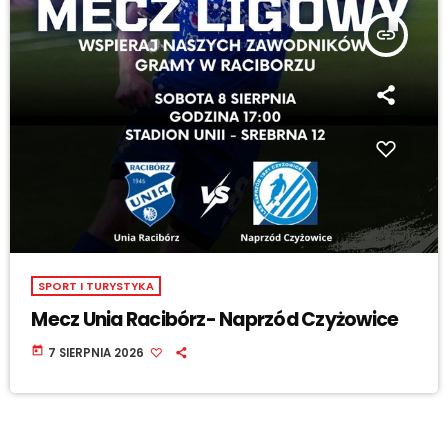
insert_link
SPORT I TURYSTYKA
Mecz Unia Racibórz- Naprzód Czyżowice
today
7 SIERPNIA 2026