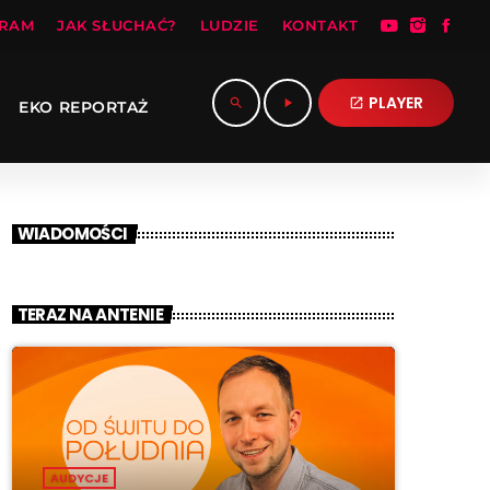
RAM
JAK SŁUCHAĆ?
LUDZIE
KONTAKT
PLAYER
search
play_arrow
open_in_new
EKO REPORTAŻ
WIADOMOŚCI
TERAZ NA ANTENIE
AUDYCJE