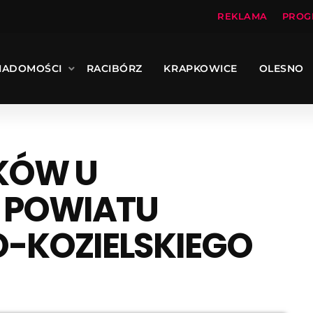
REKLAMA
PROG
IADOMOŚCI
RACIBÓRZ
KRAPKOWICE
OLESNO
KÓW U
 POWIATU
O-KOZIELSKIEGO