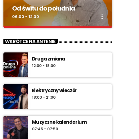
Od świtu do południa
more_vert
06:00 - 12:00
close
Od świtu do południa
WKRÓTCE NA ANTENIE
zacznij z nami każdy dzień!
Druga zmiana
„Od świtu do południa” – poranny program
12:00 - 18:00
Radia Vanessa od poniedziałku do soboty w
godz. 6:00–12:00. Jakub Koniński serwuje
lokalne informacje, pogodę, przegląd
wydarzeń i najlepszą muzykę, która
Elektryczny wieczór
towarzyszy od pierwszych chwil dnia aż do
18:00 - 21:00
południa.
Muzyczne kalendarium
07:45 - 07:50