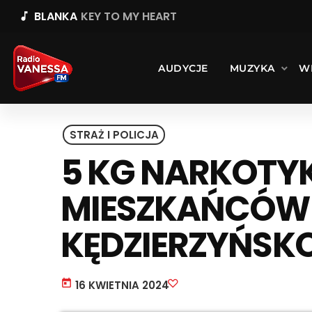
BLANKA
KEY TO MY HEART
music_note
AUDYCJE
MUZYKA
W
STRAŻ I POLICJA
5 KG NARKOTY
MIESZKAŃCÓW
KĘDZIERZYŃSK
today
16 KWIETNIA 2024