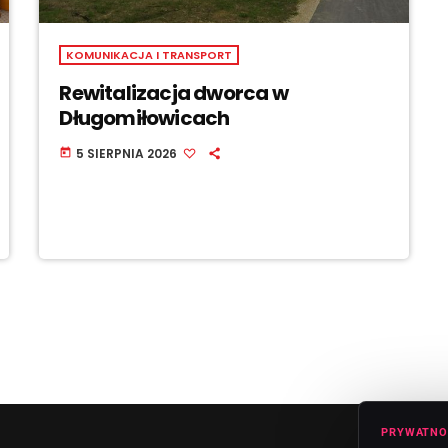
KOMUNIKACJA I TRANSPORT
Rewitalizacja dworca w
Długomiłowicach
5 SIERPNIA 2026
today
PRYWATNO