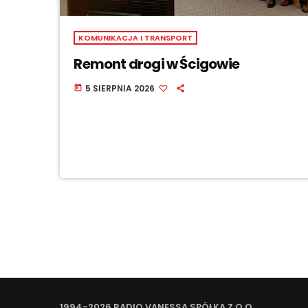
KOMUNIKACJA I TRANSPORT
Remont drogi w Ścigowie
5 SIERPNIA 2026
today
1994-2026 RADIO VANESSA SPÓŁKA Z O.O