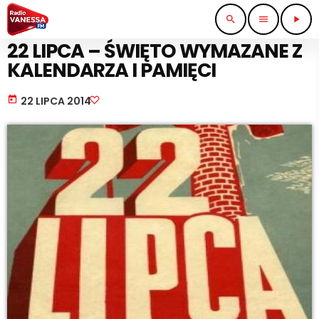
search
menu
play_arrow
WIADOMOŚCI
22 LIPCA – ŚWIĘTO WYMAZANE Z
KALENDARZA I PAMIĘCI
today
22 LIPCA 2014