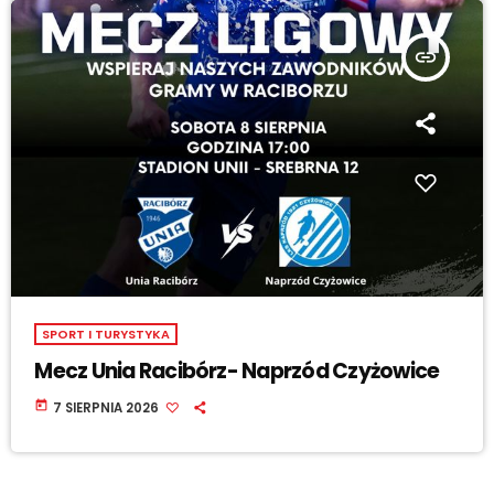
insert_link
SPORT I TURYSTYKA
Mecz Unia Racibórz- Naprzód Czyżowice
today
7 SIERPNIA 2026