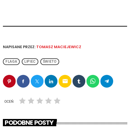
NAPISANE PRZEZ:
TOMASZ MACIEJEWICZ
FLAGA
LIPIEC
ŚWIETO
email
OCEŃ
PODOBNE POSTY