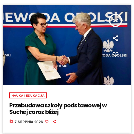
insert_link
NAUKA I EDUKACJA
Przebudowa szkoły podstawowej w
Suchej coraz bliżej
today
7 SIERPNIA 2026