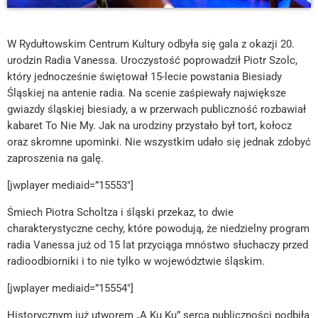
W Rydułtowskim Centrum Kultury odbyła się gala z okazji 20.
urodzin Radia Vanessa. Uroczystość poprowadził Piotr Szolc,
który jednocześnie świętował 15-lecie powstania Biesiady
Śląskiej na antenie radia. Na scenie zaśpiewały największe
gwiazdy śląskiej biesiady, a w przerwach publiczność rozbawiał
kabaret To Nie My. Jak na urodziny przystało był tort, kołocz
oraz skromne upominki. Nie wszystkim udało się jednak zdobyć
zaproszenia na galę.
[jwplayer mediaid=”15553″]
Śmiech Piotra Scholtza i śląski przekaz, to dwie
charakterystyczne cechy, które powodują, że niedzielny program
radia Vanessa już od 15 lat przyciąga mnóstwo słuchaczy przed
radioodbiorniki i to nie tylko w województwie śląskim.
[jwplayer mediaid=”15554″]
Historycznym już utworem „A Ku Ku” serca publiczności podbiła