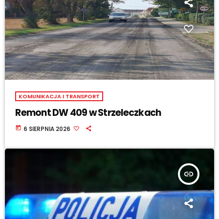
KOMUNIKACJA I TRANSPORT
Remont DW 409 w Strzeleczkach
today
6 SIERPNIA 2026
insert_link