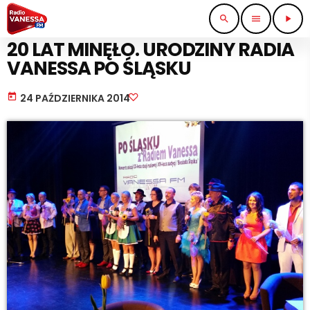
search
menu
play_arrow
KULTURA I ROZRYWKA
20 LAT MINĘŁO. URODZINY RADIA
VANESSA PO ŚLĄSKU
today
24 PAŹDZIERNIKA 2014