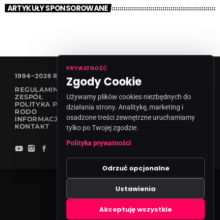
ARTYKUŁY SPONSOROWANE
PRYWATNOŚĆ
1994-2026 RADIO VANESSA SPÓŁKA Z O.O
Zgody Cookie
REGULAMIN KONKURSÓW
Używamy plików cookies niezbędnych do
ZESPÓŁ
POLITYKA PRYWATNOŚCI
działania strony. Analitykę, marketing i
RODO
osadzone treści zewnętrzne uruchamiamy
INFORMACJA O NADAWCY
KONTAKT
tylko po Twojej zgodzie.
Polityka prywatności
Odrzuć opcjonalne
Ustawienia
Zgody cookies
Akceptuję wszystkie