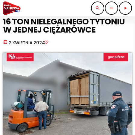
search
menu
play_arrow
STRAŻ I POLICJA
16 TON NIELEGALNEGO TYTONIU
W JEDNEJ CIĘŻARÓWCE
today
2 KWIETNIA 2024