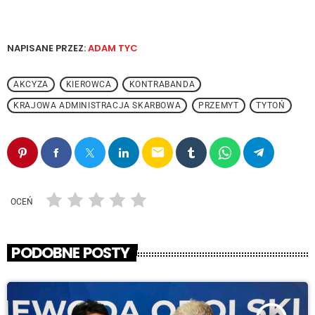
NAPISANE PRZEZ:
ADAM TYC
AKCYZA
KIEROWCA
KONTRABANDA
KRAJOWA ADMINISTRACJA SKARBOWA
PRZEMYT
TYTOŃ
email
OCEŃ
PODOBNE POSTY