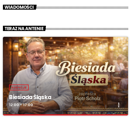
WIADOMOŚCI
TERAZ NA ANTENIE
AUDYCJE
Biesiada Śląska
more_vert
12:00 - 17:00
Biesiada Śląska
close
„Biesiada Śląska” – w każdą niedzielę od 12:00 do 17:00. Piotr