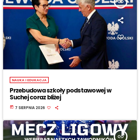
insert_link
NAUKA I EDUKACJA
Przebudowa szkoły podstawowej w
Suchej coraz bliżej
today
7 SIERPNIA 2026
insert_link