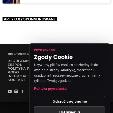
ARTYKUŁY SPONSOROWANE
PRYWATNOŚĆ
1994-2026 RADIO VANESSA SPÓŁKA Z O.O
Zgody Cookie
REGULAMIN KONKURSÓW
ZESPÓŁ
Używamy plików cookies niezbędnych do
POLITYKA PRYWATNOŚCI
działania strony. Analitykę, marketing i
RODO
osadzone treści zewnętrzne uruchamiamy
INFORMACJA O NADAWCY
KONTAKT
tylko po Twojej zgodzie.
Polityka prywatności
Odrzuć opcjonalne
Ustawienia
Zgody cookies