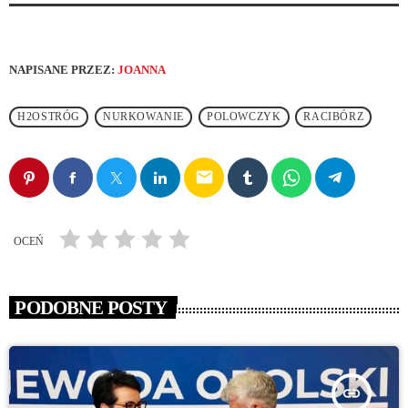
NAPISANE PRZEZ:
JOANNA
H2OSTRÓG
NURKOWANIE
POLOWCZYK
RACIBÓRZ
email
OCEŃ
PODOBNE POSTY
insert_link