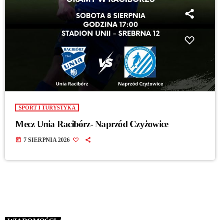
SPORT I TURYSTYKA
Mecz Unia Racibórz- Naprzód Czyżowice
today
7 SIERPNIA 2026