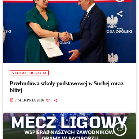
NAUKA I EDUKACJA
Przebudowa szkoły podstawowej w Suchej coraz
bliżej
today
7 SIERPNIA 2026
insert_link